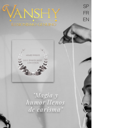
SP
FR
EN
"Magia y
humor llenos
de carisma"