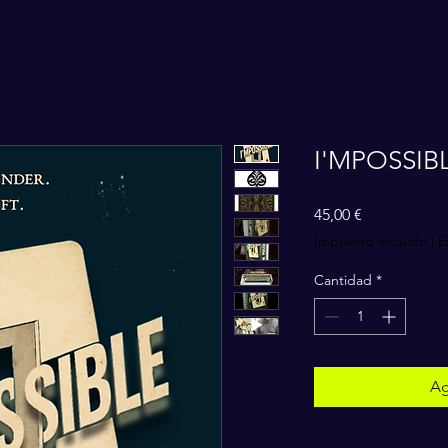
I'MPOSSIB
Precio
45,00 €
Impuesto incluido
|
E
Cantidad
*
Ag