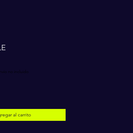
LE
nvío no incluido
regar al carrito