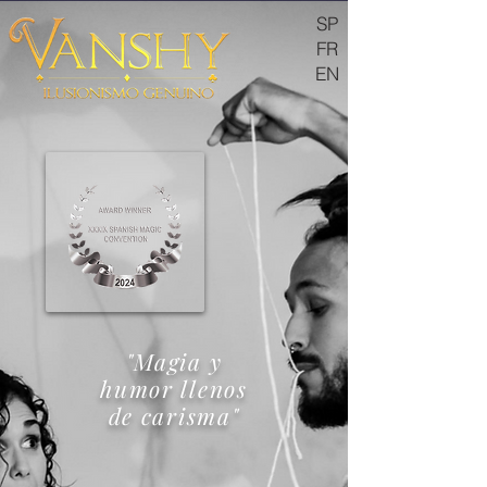
SP
FR
EN
"Magia y
humor llenos
de carisma"